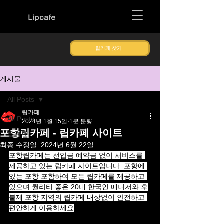
Lipcafe
립카페 찾기
게시물
All Posts
립카페
All Posts
2024년 1월 15일
1분 분량
포항립카페 - 립카페 사이트
립카페
최종 수정일:
2024년 6월 22일
포항립카페는 선입금 예약금 없이 서비스를 
제공하고 있는 립카페 사이트입니다. 포항에 
있는 포항 포함하여 모든 립카페를 제공하고 
있으며 퀄리티 좋은 20대 한국인 매니저와 후
불제 포항 지역의 립카페 내상없이 안전하고 
편안하게 이용하세요