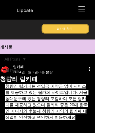
Lipcafe
립카페 찾기
게시물
All Posts
립카페
All Posts
2024년 1월 2일
1분 분량
청량리 립카페
립카페
청량리 립카페는 선입금 예약금 없이 서비스
를 제공하고 있는 립카페 사이트입니다. 서울 
동대문구에 있는 청량리 포함하여 모든 립카
페를 제공하고 있으며 퀄리티 좋은 20대 한국
인 매니저와 후불제 청량리 지역의 립카페 내
상없이 안전하고 편안하게 이용하세요