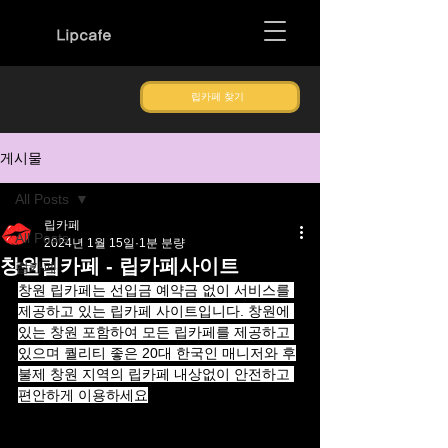
Lipcafe
립카페 찾기
게시물
All Posts
립카페
All Posts
2024년 1월 15일
1분 분량
창원립카페 - 립카페사이트
립카페
창원 립카페는 선입금 예약금 없이 서비스를 
제공하고 있는 립카페 사이트입니다. 창원에 
있는 창원 포함하여 모든 립카페를 제공하고 
있으며 퀄리티 좋은 20대 한국인 매니저와 후
불제 창원 지역의 립카페 내상없이 안전하고 
편안하게 이용하세요