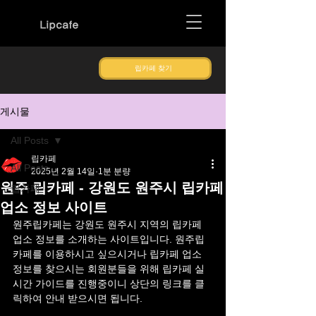
Lipcafe
립카페 찾기
게시물
All Posts
립카페
All Posts
2025년 2월 14일
1분 분량
원주 립카페 - 강원도 원주시 립카페
립카페
업소 정보 사이트
원주
립카페는 
강원도 
원주
시 
지역의 립카페 
업소 정보를 소개하는 사이트입니다. 
원주
립
카페를 이용하시고 싶으시거나 립카페 업소 
정보를 찾으시는 회원분들을 위해 립카페 실
시간 가이드를 진행중이니 상단의 링크를 클
릭하여 안내 받으시면 됩니다.