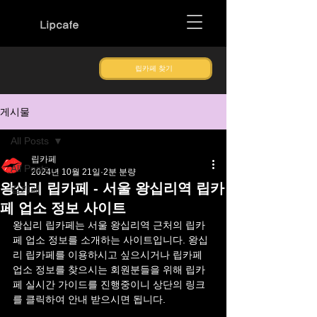
Lipcafe
립카페 찾기
게시물
All Posts
립카페
All Posts
2024년 10월 21일
2분 분량
왕십리 립카페 - 서울 왕십리역 립카
립카페
페 업소 정보 사이트
왕십리 립카페
는 
서울 왕십리역
근처의 립카
페 업소 정보를 소개하는 사이트입니다. 
왕십
리
 립카페를 이용하시고 싶으시거나 립카페 
업소 정보를 찾으시는 회원분들을 위해 립카
페 실시간 가이드를 진행중이니 상단의 링크
를 클릭하여 안내 받으시면 됩니다.