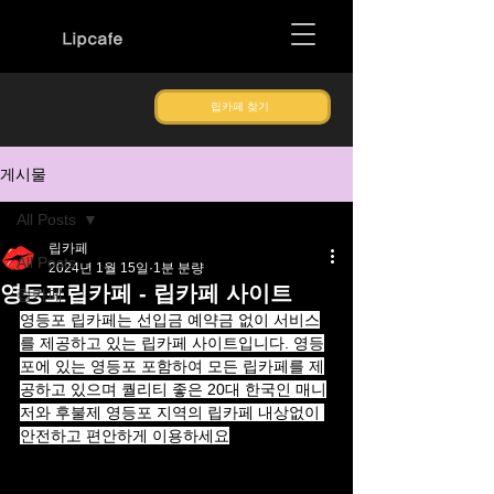
Lipcafe
립카페 찾기
게시물
All Posts
립카페
All Posts
2024년 1월 15일
1분 분량
영등포립카페 - 립카페 사이트
립카페
영등포 립카페는 선입금 예약금 없이 서비스
를 제공하고 있는 립카페 사이트입니다. 영등
포에 있는 영등포 포함하여 모든 립카페를 제
공하고 있으며 퀄리티 좋은 20대 한국인 매니
저와 후불제 영등포 지역의 립카페 내상없이 
안전하고 편안하게 이용하세요