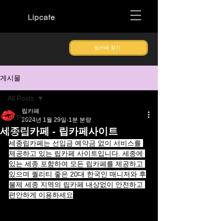
Lipcafe
립카페 찾기
게시물
All Posts
립카페
All Posts
2024년 1월 29일
1분 분량
세종립카페 - 립카페사이트
립카페
세종립카페는 선입금 예약금 없이 서비스를 
제공하고 있는 립카페 사이트입니다. 세종에 
있는 세종 포함하여 모든 립카페를 제공하고 
있으며 퀄리티 좋은 20대 한국인 매니저와 후
불제 세종 지역의 립카페 내상없이 안전하고 
편안하게 이용하세요