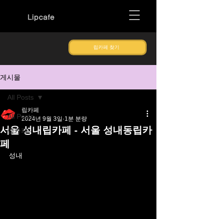
Lipcafe
립카페 찾기
게시물
All Posts
립카페
All Posts
2024년 9월 3일
1분 분량
서울 성내립카페 - 서울 성내동립카
립카페
페
성내
립카페는 서울 지역에 있는 모든 립카페 
업체 정보를 선입금 예약금 없이 서비스를 제
공하고 있는 립카페 사이트입니다. 서울 지역
에 있는 립카페 업체를 소개하고 있으며 퀄리
티 좋은 20대 한국인 매니저와 후불제 서울 지
역의 립카페 내상없이 안전하고 편안하게 이
용하세요.