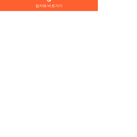
립카페 바로가기
댓글
댓글을 입력하세요.
이문동 립카페 - 동대문구
역곡역 립카페 -
이문동 키스방 업소 정보
동 키스방 업소 
사이트
트