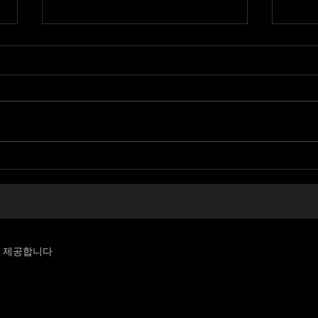
이문동 립카페 - 동대문구 이
역곡
문동 키스방 업소 정보 사이트
키스
를 제공합니다