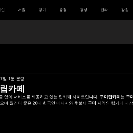
메인
서울
경기
충청
경상
전라
강원
 7일
1분 분량
 립카페
금 없이 서비스를 제공하고 있는 립카페 사이트입니다. 
구미립카페
는 
구
으며 퀄리티 좋은 20대 한국인 매니저와 후불제 
구미
 지역의 립카페 내