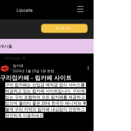
Lipcafe
립카페 찾기
게시물
All Posts
립카페
All Posts
2024년 1월 15일
1분 분량
구리립카페 - 립카페 사이트
립카페
구리 립카페는 선입금 예약금 없이 서비스를 
제공하고 있는 립카페 사이트입니다. 구리에 
있는 구리 포함하여 모든 립카페를 제공하고 
있으며 퀄리티 좋은 20대 한국인 매니저와 후
불제 구리 지역의 립카페 내상없이 안전하고 
편안하게 이용하세요