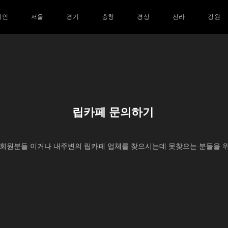
메인
서울
경기
충청
경상
전라
강원
립카페 문의하기
회원분들 이거나 내주변의 립카페 업체를 찾으시는데 못찾으는 분들을 